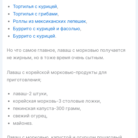
Тортилья с курицей
,
Тортилья с грибами
,
Роллы из мексиканских лепешек
,
Буррито с курицей и фасолью
,
Буррито с курицей
.
Но что самое главное, лаваш с морковью получается
не жирным, но в тоже время очень сытным.
Лаваш с корейской морковью-продукты для
приготовления;
лаваш-2 штуки,
корейская морковь-3 столовые ложки,
пекинская капуста-300 грамм,
свежий огурец,
майонез.
Лаваш с морковью, капустой и огурцом пошаговый