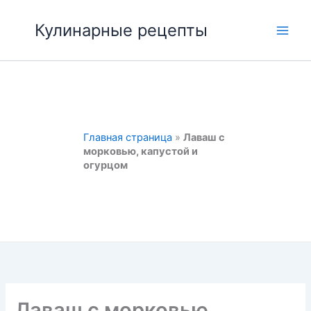
Перейти
к
Кулинарные рецепты
Main
содержимому
Men
Главная страница
»
Лаваш с
морковью, капустой и
огурцом
Лаваш с морковью,