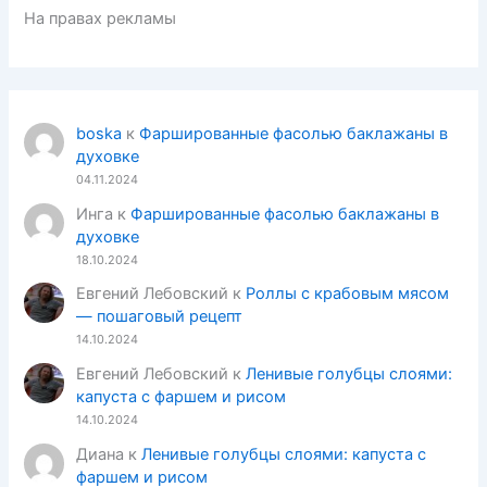
На правах рекламы
boska
к
Фаршированные фасолью баклажаны в
духовке
04.11.2024
Инга
к
Фаршированные фасолью баклажаны в
духовке
18.10.2024
Евгений Лебовский
к
Роллы с крабовым мясом
— пошаговый рецепт
14.10.2024
Евгений Лебовский
к
Ленивые голубцы слоями:
капуста с фаршем и рисом
14.10.2024
Диана
к
Ленивые голубцы слоями: капуста с
фаршем и рисом