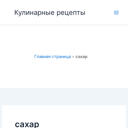
Перейти
к
Кулинарные рецепты
Main
содержимому
Men
Главная страница
»
сахар
сахар