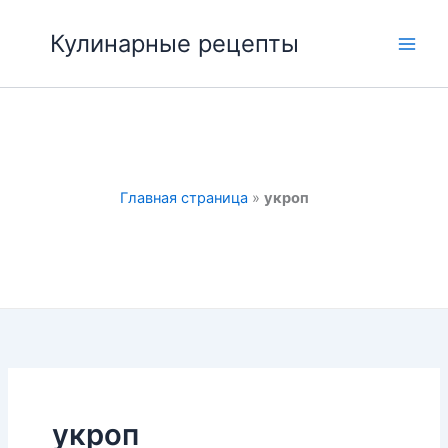
Перейти
к
Кулинарные рецепты
Main
содержимому
Men
Главная страница
»
укроп
укроп