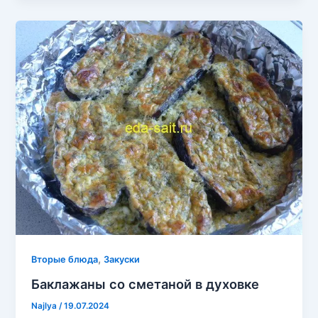
,
Вторые блюда
Закуски
Баклажаны со сметаной в духовке
Najlya
/
19.07.2024