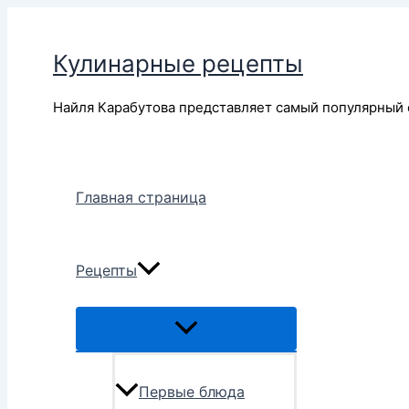
Перейти
к
Кулинарные рецепты
содержимому
Найля Карабутова представляет самый популярный 
Главная страница
Рецепты
Переключатель
меню
Первые блюда