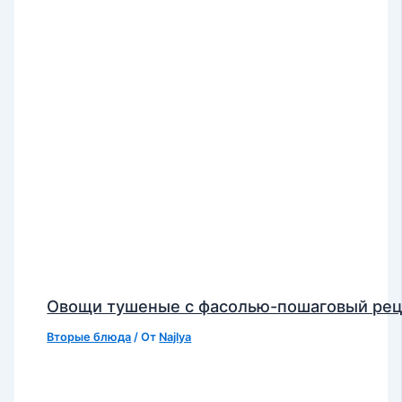
Овощи тушеные с фасолью-пошаговый ре
Вторые блюда
/ От
Najlya