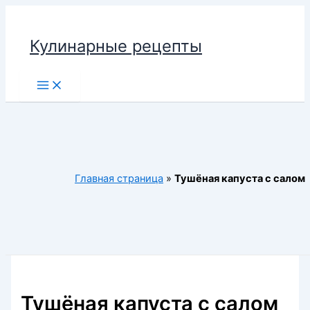
Перейти
к
Кулинарные рецепты
содержимому
Main
Menu
Главная страница
»
Тушёная капуста с салом
Тушёная капуста с салом