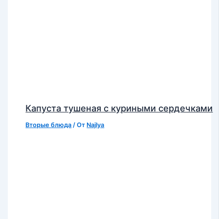
Капуста тушеная с куриными сердечками
Вторые блюда
/ От
Najlya