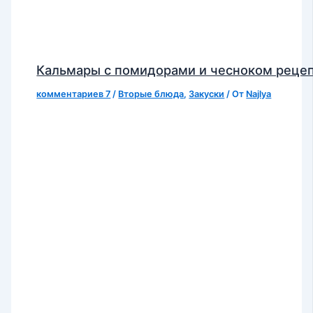
Кальмары с помидорами и чесноком реце
комментариев 7
/
Вторые блюда
,
Закуски
/ От
Najlya