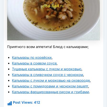
Приятного всем аппетита! Блюд с кальмарами;
Кальмары по корейски
,
Кальмары в соевом соусе
,
Тушеные кальмары с луком и морковью
,
Кальмары в сливочном соусе с чесноком
,
Кальмары с луком и морковью на сковороде
,
Кальмары с помидорами и чесноком рецепт
,
Кальмары фаршированные рисом и грибами
.
Post Views:
412