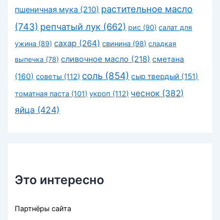
растительное масло
пшеничная мука
(210)
(743)
репчатый лук
(662)
рис
(90)
салат для
сахар
(264)
ужина
(89)
свинина
(98)
сладкая
сливочное масло
(218)
сметана
выпечка
(78)
соль
(854)
(160)
сыр твердый
(151)
советы
(112)
чеснок
(382)
томатная паста
(101)
укроп
(112)
яйца
(424)
Это интересно
Партнёры сайта