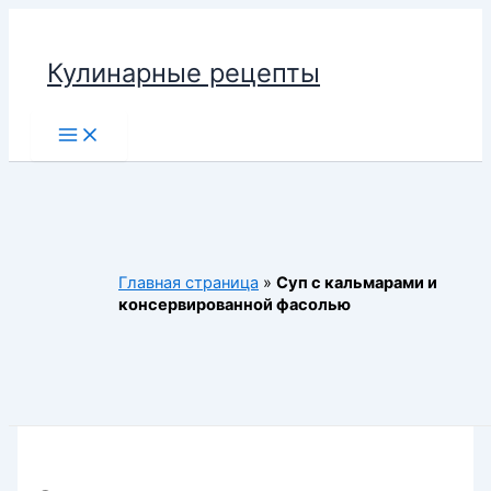
Перейти
к
Кулинарные рецепты
содержимому
Main
Menu
Главная страница
»
Суп с кальмарами и
консервированной фасолью