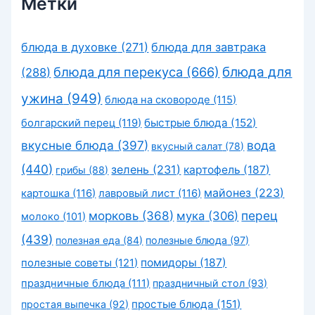
Метки
блюда в духовке
(271)
блюда для завтрака
блюда для перекуса
(666)
блюда для
(288)
ужина
(949)
блюда на сковороде
(115)
быстрые блюда
(152)
болгарский перец
(119)
вкусные блюда
(397)
вода
вкусный салат
(78)
(440)
зелень
(231)
картофель
(187)
грибы
(88)
майонез
(223)
картошка
(116)
лавровый лист
(116)
морковь
(368)
перец
мука
(306)
молоко
(101)
(439)
полезная еда
(84)
полезные блюда
(97)
помидоры
(187)
полезные советы
(121)
праздничные блюда
(111)
праздничный стол
(93)
простые блюда
(151)
простая выпечка
(92)