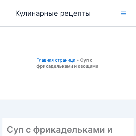
Перейти
к
Кулинарные рецепты
Main
содержимому
Men
Главная страница
»
Суп с
фрикадельками и овощами
Суп с фрикадельками и