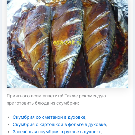
Приятного всем аппетита! Также рекомендую
приготовить блюда из скумбрии;
Скумбрия со сметаной в духовке
,
Скумбрия с картошкой в фольге в духовке
,
Запечённая скумбрия в рукаве в духовке
,