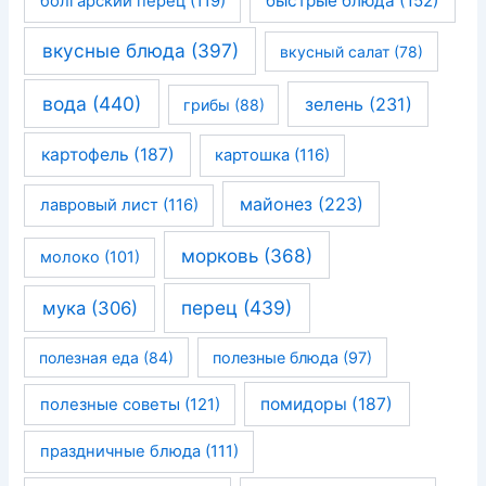
быстрые блюда
(152)
болгарский перец
(119)
вкусные блюда
(397)
вкусный салат
(78)
вода
(440)
зелень
(231)
грибы
(88)
картофель
(187)
картошка
(116)
майонез
(223)
лавровый лист
(116)
морковь
(368)
молоко
(101)
перец
(439)
мука
(306)
полезная еда
(84)
полезные блюда
(97)
помидоры
(187)
полезные советы
(121)
праздничные блюда
(111)