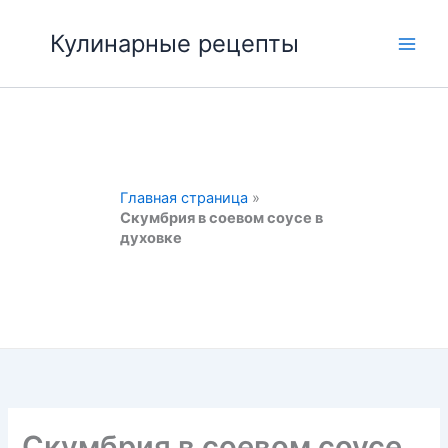
Перейти
к
Кулинарные рецепты
Main
содержимому
Men
Главная страница
»
Скумбрия в соевом соусе в
духовке
Скумбрия в соевом соусе