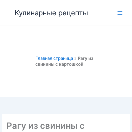
Перейти
к
Кулинарные рецепты
Main
содержимому
Men
Главная страница
»
Рагу из
свинины с картошкой
Рагу из свинины с