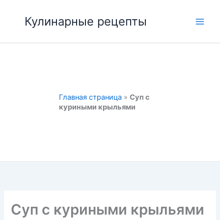
Перейти
к
Кулинарные рецепты
Main
содержимому
Men
Главная страница
»
Суп с
куриными крыльями
Суп с куриными крыльями