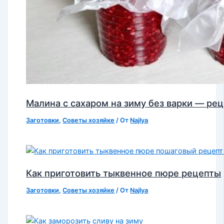
Малина с сахаром на зиму без варки — ре
Заготовки
,
Советы хозяйке
/ От
Najlya
Как приготовить тыквенное пюре рецепты
Заготовки
,
Советы хозяйке
/ От
Najlya