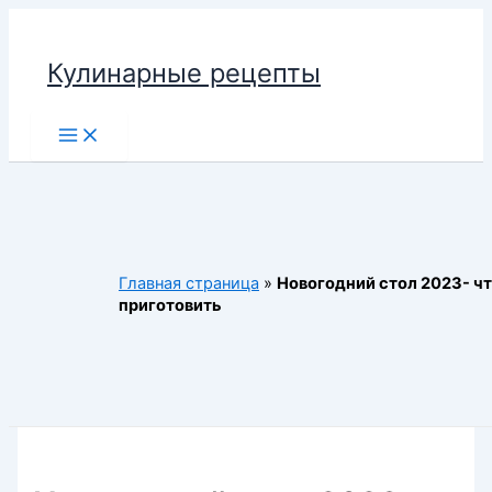
Перейти
к
Кулинарные рецепты
содержимому
Main
Menu
Главная страница
»
Новогодний стол 2023- ч
приготовить