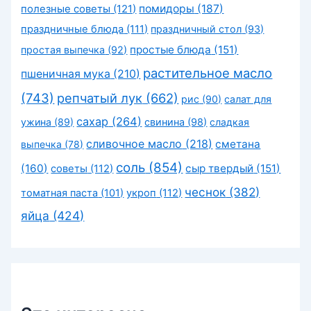
помидоры
(187)
полезные советы
(121)
праздничные блюда
(111)
праздничный стол
(93)
простые блюда
(151)
простая выпечка
(92)
растительное масло
пшеничная мука
(210)
(743)
репчатый лук
(662)
рис
(90)
салат для
сахар
(264)
ужина
(89)
свинина
(98)
сладкая
сливочное масло
(218)
сметана
выпечка
(78)
соль
(854)
(160)
сыр твердый
(151)
советы
(112)
чеснок
(382)
томатная паста
(101)
укроп
(112)
яйца
(424)