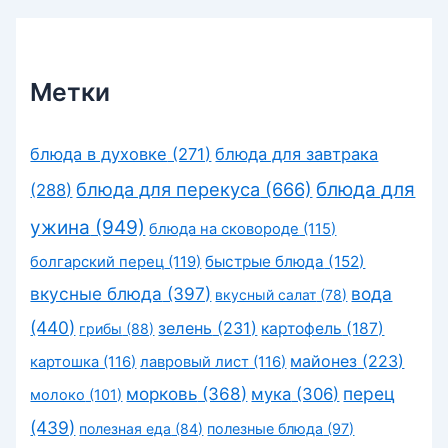
Метки
блюда в духовке
(271)
блюда для завтрака
блюда для перекуса
(666)
блюда для
(288)
ужина
(949)
блюда на сковороде
(115)
быстрые блюда
(152)
болгарский перец
(119)
вкусные блюда
(397)
вода
вкусный салат
(78)
(440)
зелень
(231)
картофель
(187)
грибы
(88)
майонез
(223)
картошка
(116)
лавровый лист
(116)
морковь
(368)
перец
мука
(306)
молоко
(101)
(439)
полезная еда
(84)
полезные блюда
(97)