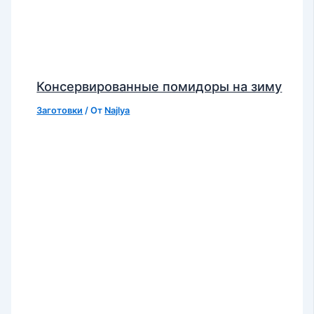
Консервированные помидоры на зиму
Заготовки
/ От
Najlya