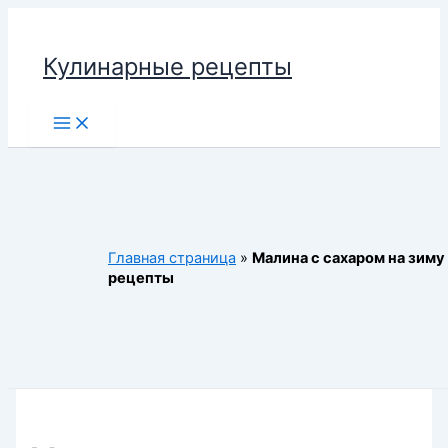
Перейти
к
Кулинарные рецепты
содержимому
Main
Menu
Главная страница
»
Малина с сахаром на зиму
рецепты