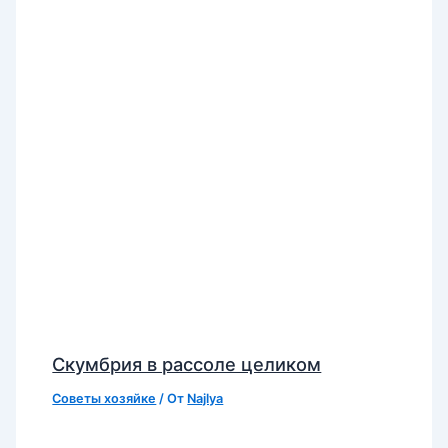
Скумбрия в рассоле целиком
Советы хозяйке
/ От
Najlya