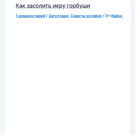
Как засолить икру горбуши
1 комментарий
/
Заготовки
,
Советы хозяйке
/ От
Najlya