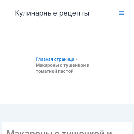
Перейти
к
Кулинарные рецепты
Main
содержимому
Men
Главная страница
»
Макароны с тушенкой и
томатной пастой
Макароны с тушенкой и