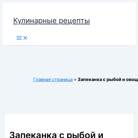
Перейти
к
Кулинарные рецепты
содержимому
Main
Menu
Главная страница
»
Запеканка с рыбой и ово
Запеканка с рыбой и