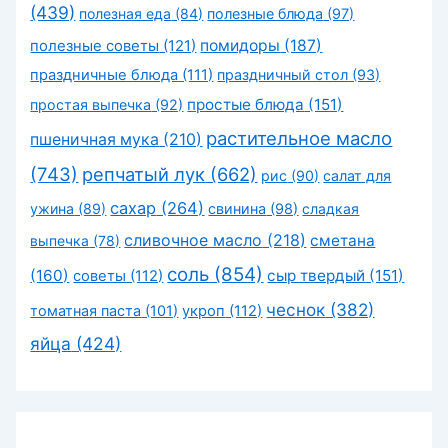
(439)
полезная еда
(84)
полезные блюда
(97)
помидоры
(187)
полезные советы
(121)
праздничные блюда
(111)
праздничный стол
(93)
простые блюда
(151)
простая выпечка
(92)
растительное масло
пшеничная мука
(210)
(743)
репчатый лук
(662)
рис
(90)
салат для
сахар
(264)
ужина
(89)
свинина
(98)
сладкая
сливочное масло
(218)
сметана
выпечка
(78)
соль
(854)
(160)
сыр твердый
(151)
советы
(112)
чеснок
(382)
томатная паста
(101)
укроп
(112)
яйца
(424)