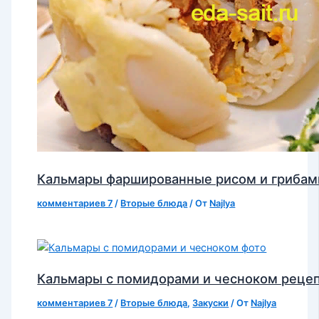
Кальмары фаршированные рисом и грибам
комментариев 7
/
Вторые блюда
/ От
Najlya
Кальмары с помидорами и чесноком реце
комментариев 7
/
Вторые блюда
,
Закуски
/ От
Najlya