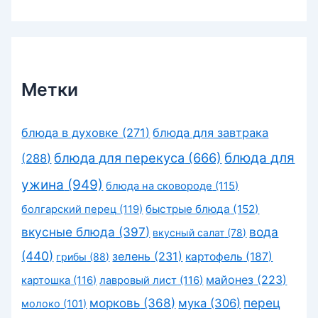
Метки
блюда в духовке
(271)
блюда для завтрака
блюда для перекуса
(666)
блюда для
(288)
ужина
(949)
блюда на сковороде
(115)
быстрые блюда
(152)
болгарский перец
(119)
вкусные блюда
(397)
вода
вкусный салат
(78)
(440)
зелень
(231)
картофель
(187)
грибы
(88)
майонез
(223)
картошка
(116)
лавровый лист
(116)
морковь
(368)
перец
мука
(306)
молоко
(101)