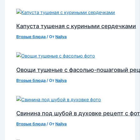
Капуста тушеная с куриными сердечками
Вторые блюда
/ От
Najlya
Овощи тушеные с фасолью-пошаговый ре
Вторые блюда
/ От
Najlya
Свинина под шубой в духовке рецепт с фо
Вторые блюда
/ От
Najlya