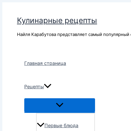
Перейти
к
Кулинарные рецепты
содержимому
Найля Карабутова представляет самый популярный 
Главная страница
Рецепты
Переключатель
меню
Первые блюда