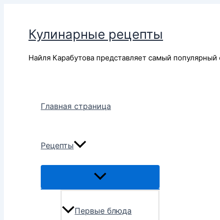
Перейти
к
Кулинарные рецепты
содержимому
Найля Карабутова представляет самый популярный 
Главная страница
Рецепты
Переключатель
меню
Первые блюда