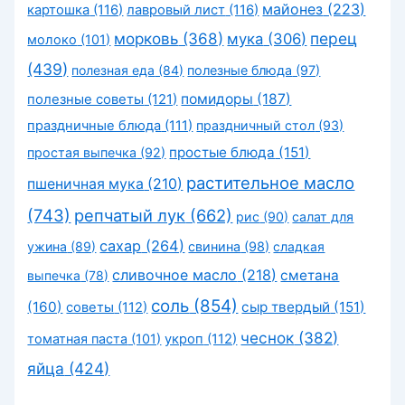
майонез
(223)
картошка
(116)
лавровый лист
(116)
морковь
(368)
перец
мука
(306)
молоко
(101)
(439)
полезная еда
(84)
полезные блюда
(97)
помидоры
(187)
полезные советы
(121)
праздничные блюда
(111)
праздничный стол
(93)
простые блюда
(151)
простая выпечка
(92)
растительное масло
пшеничная мука
(210)
(743)
репчатый лук
(662)
рис
(90)
салат для
сахар
(264)
ужина
(89)
свинина
(98)
сладкая
сливочное масло
(218)
сметана
выпечка
(78)
соль
(854)
(160)
сыр твердый
(151)
советы
(112)
чеснок
(382)
томатная паста
(101)
укроп
(112)
яйца
(424)