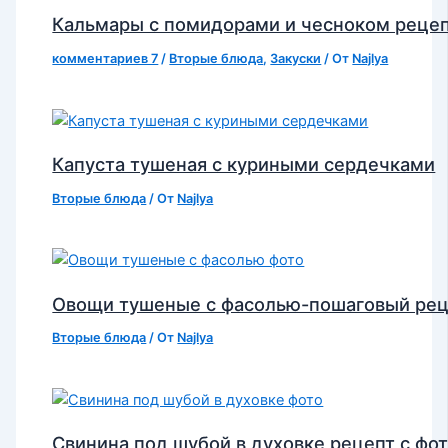
Кальмары с помидорами и чесноком реце
комментариев 7
/
Вторые блюда
,
Закуски
/ От
Najlya
Капуста тушеная с куриными сердечками
Вторые блюда
/ От
Najlya
Овощи тушеные с фасолью-пошаговый ре
Вторые блюда
/ От
Najlya
Свинина под шубой в духовке рецепт с фо