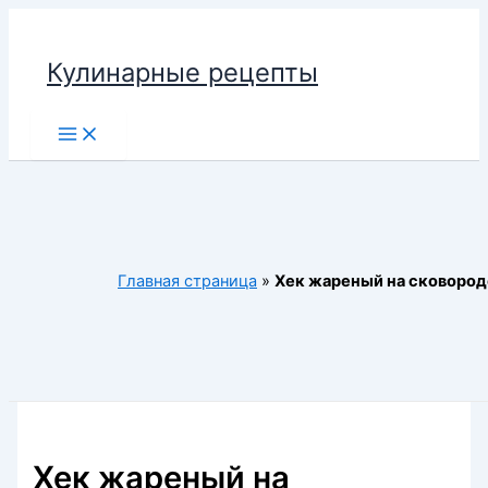
Перейти
к
Кулинарные рецепты
содержимому
Main
Menu
Главная страница
»
Хек жареный на сковород
Хек жареный на