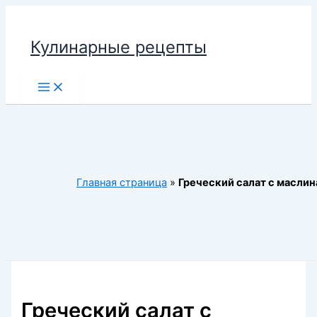
Перейти
к
Кулинарные рецепты
содержимому
Main
Menu
Главная страница
»
Греческий салат с масли
Греческий салат с