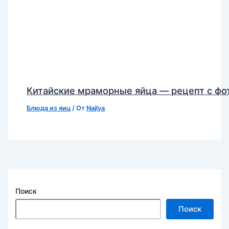
Китайские мраморные яйца — рецепт с фо
Блюда из яиц
/ От
Najlya
Поиск
Поиск