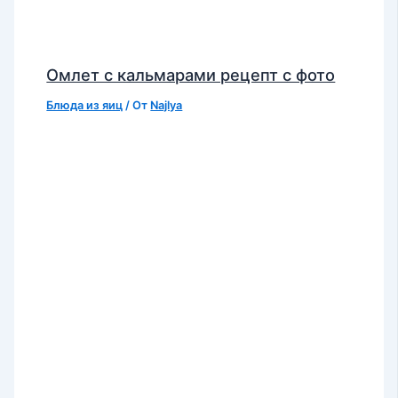
Омлет с кальмарами рецепт с фото
Блюда из яиц
/ От
Najlya