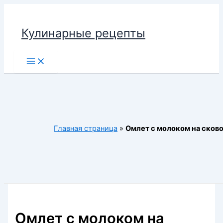
Перейти
к
Кулинарные рецепты
содержимому
Main
Menu
Главная страница
»
Омлет с молоком на сков
Омлет с молоком на