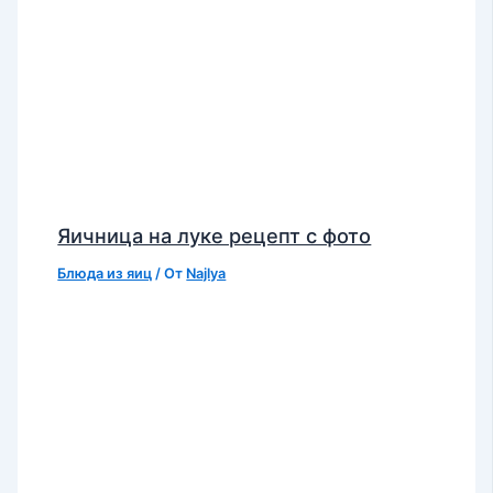
Яичница на луке рецепт с фото
Блюда из яиц
/ От
Najlya