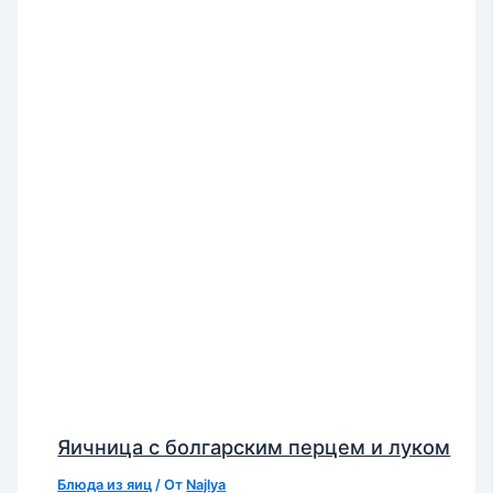
Яичница с болгарским перцем и луком
Блюда из яиц
/ От
Najlya