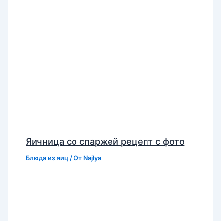
Яичница со спаржей рецепт с фото
Блюда из яиц
/ От
Najlya