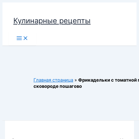
Перейти
к
Кулинарные рецепты
содержимому
Main
Menu
Главная страница
»
Фрикадельки с томатной 
сковороде пошагово