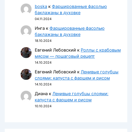
boska
к
Фаршированные фасолью
баклажаны в духовке
04.11.2024
Инга
к
Фаршированные фасолью
баклажаны в духовке
18.10.2024
Евгений Лебовский
к
Роллы с крабовым
мясом — пошаговый рецепт
14.10.2024
Евгений Лебовский
к
Ленивые голубцы
слоями: капуста с фаршем и рисом
14.10.2024
Диана
к
Ленивые голубцы слоями:
капуста с фаршем и рисом
10.10.2024