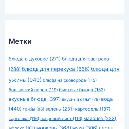
Метки
блюда в духовке
(271)
блюда для завтрака
блюда для перекуса
(666)
блюда для
(288)
ужина
(949)
блюда на сковороде
(115)
быстрые блюда
(152)
болгарский перец
(119)
вкусные блюда
(397)
вода
вкусный салат
(78)
(440)
зелень
(231)
картофель
(187)
грибы
(88)
майонез
(223)
картошка
(116)
лавровый лист
(116)
морковь
(368)
перец
мука
(306)
молоко
(101)