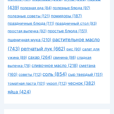
(439)
полезная еда
(84)
полезные блюда
(97)
помидоры
(187)
полезные советы
(121)
праздничные блюда
(111)
праздничный стол
(93)
простые блюда
(151)
простая выпечка
(92)
растительное масло
пшеничная мука
(210)
(743)
репчатый лук
(662)
рис
(90)
салат для
сахар
(264)
ужина
(89)
свинина
(98)
сладкая
сливочное масло
(218)
сметана
выпечка
(78)
соль
(854)
(160)
сыр твердый
(151)
советы
(112)
чеснок
(382)
томатная паста
(101)
укроп
(112)
яйца
(424)