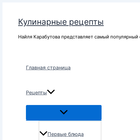
Перейти
к
Кулинарные рецепты
содержимому
Найля Карабутова представляет самый популярный 
Главная страница
Рецепты
Переключатель
меню
Первые блюда