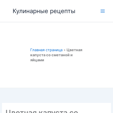
Перейти
к
Кулинарные рецепты
Main
содержимому
Men
Главная страница
»
Цветная
капуста со сметаной и
яйцами
Цветная капуста со