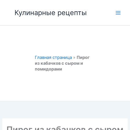
Перейти
к
Кулинарные рецепты
Main
содержимому
Men
Главная страница
»
Пирог
из кабачков с сыром и
помидорами
Пирог из кабачков с сыром