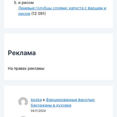
Ленивые голубцы слоями: капуста с фаршем и
рисом
(12 091)
Реклама
На правах рекламы
boska
к
Фаршированные фасолью
баклажаны в духовке
04.11.2024