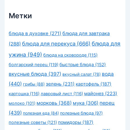
Метки
блюда в духовке
(271)
блюда для завтрака
блюда для перекуса
(666)
блюда для
(288)
ужина
(949)
блюда на сковороде
(115)
быстрые блюда
(152)
болгарский перец
(119)
вкусные блюда
(397)
вода
вкусный салат
(78)
(440)
зелень
(231)
картофель
(187)
грибы
(88)
майонез
(223)
картошка
(116)
лавровый лист
(116)
морковь
(368)
перец
мука
(306)
молоко
(101)
(439)
полезная еда
(84)
полезные блюда
(97)
помидоры
(187)
полезные советы
(121)