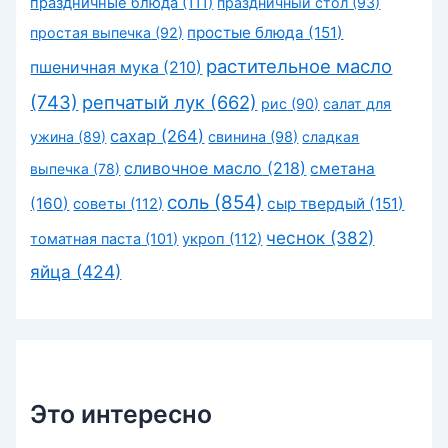
праздничные блюда
(111)
праздничный стол
(93)
простые блюда
(151)
простая выпечка
(92)
растительное масло
пшеничная мука
(210)
(743)
репчатый лук
(662)
рис
(90)
салат для
сахар
(264)
ужина
(89)
свинина
(98)
сладкая
сливочное масло
(218)
сметана
выпечка
(78)
соль
(854)
(160)
сыр твердый
(151)
советы
(112)
чеснок
(382)
томатная паста
(101)
укроп
(112)
яйца
(424)
Это интересно