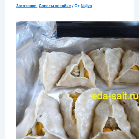
Заготовки
,
Советы хозяйке
/ От
Najlya