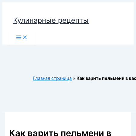
Перейти
к
Кулинарные рецепты
содержимому
Main
Menu
Главная страница
»
Как варить пельмени в ка
Как варить пельмени в