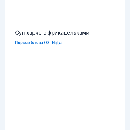
Суп харчо с фрикадельками
Первые блюда
/ От
Najlya