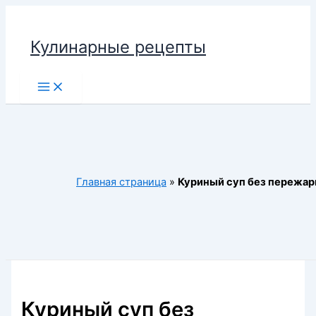
Перейти
к
Кулинарные рецепты
содержимому
Main
Menu
Главная страница
»
Куриный суп без пережар
Куриный суп без