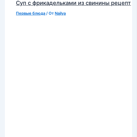
Суп с фрикадельками из свинины рецепт
Первые блюда
/ От
Najlya