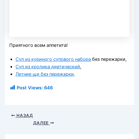
Приятного всем аппетита!
Суп из куриного супового набора
без пережарки,
Суп из кролика диетический
,
Летние щи без пережарки
.
Post Views:
646
НАЗАД
ДАЛЕЕ