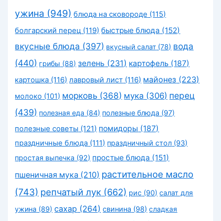
ужина
(949)
блюда на сковороде
(115)
быстрые блюда
(152)
болгарский перец
(119)
вкусные блюда
(397)
вода
вкусный салат
(78)
(440)
зелень
(231)
картофель
(187)
грибы
(88)
майонез
(223)
картошка
(116)
лавровый лист
(116)
морковь
(368)
перец
мука
(306)
молоко
(101)
(439)
полезная еда
(84)
полезные блюда
(97)
помидоры
(187)
полезные советы
(121)
праздничные блюда
(111)
праздничный стол
(93)
простые блюда
(151)
простая выпечка
(92)
растительное масло
пшеничная мука
(210)
(743)
репчатый лук
(662)
рис
(90)
салат для
сахар
(264)
ужина
(89)
свинина
(98)
сладкая