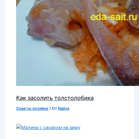
Как засолить толстолобика
Советы хозяйке
/ От
Najlya