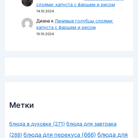
слоями: капуста с фаршем и рисом
14.10.2024
Диана
к
Ленивые голубцы слоями:
капуста с фаршем и рисом
10.10.2024
Метки
блюда в духовке
(271)
блюда для завтрака
блюда для перекуса
(666)
блюда для
(288)