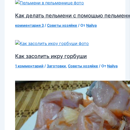
Как делать пельмени с помощью пельмен
комментария 3
/
Советы хозяйке
/ От
Najlya
Как засолить икру горбуши
1 комментарий
/
Заготовки
,
Советы хозяйке
/ От
Najlya