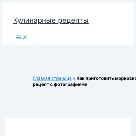
Перейти
к
Кулинарные рецепты
содержимому
Main
Menu
Главная страница
»
Как приготовить морковн
рецепт с фотографиями