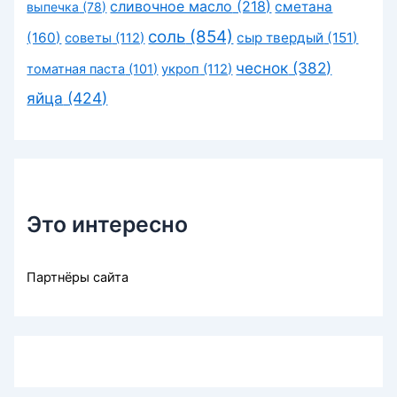
сливочное масло
(218)
сметана
выпечка
(78)
соль
(854)
(160)
сыр твердый
(151)
советы
(112)
чеснок
(382)
томатная паста
(101)
укроп
(112)
яйца
(424)
Это интересно
Партнёры сайта