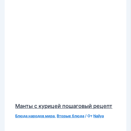
Манты с курицей пошаговый рецепт
Блюда народов мира
,
Вторые блюда
/ От
Najlya