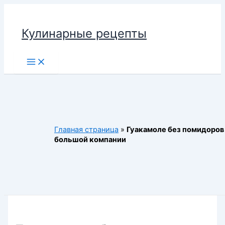
Перейти
к
Кулинарные рецепты
содержимому
Main
Menu
Главная страница
»
Гуакамоле без помидоров
большой компании