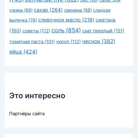
сахар
(264)
ужина
(89)
свинина
(98)
сладкая
сливочное масло
(218)
сметана
выпечка
(78)
соль
(854)
(160)
сыр твердый
(151)
советы
(112)
чеснок
(382)
томатная паста
(101)
укроп
(112)
яйца
(424)
Это интересно
Партнёры сайта