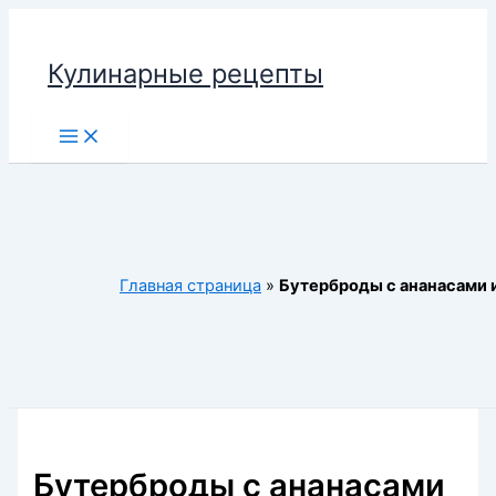
Перейти
к
Кулинарные рецепты
содержимому
Main
Menu
Главная страница
»
Бутерброды с ананасами 
Бутерброды с ананасами