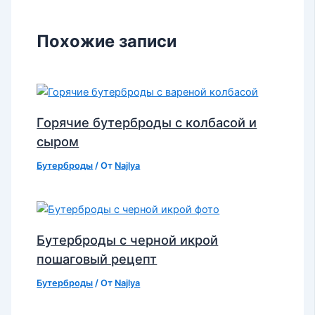
Похожие записи
Горячие бутерброды с колбасой и
сыром
Бутерброды
/ От
Najlya
Бутерброды с черной икрой
пошаговый рецепт
Бутерброды
/ От
Najlya