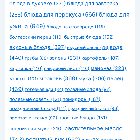
блюда в духовке
(271)
блюда для завтрака
блюда для перекуса
(666)
блюда для
(288)
ужина
(949)
блюда на сковороде
(115)
быстрые блюда
(152)
болгарский перец
(119)
вкусные блюда
(397)
вода
вкусный салат
(78)
(440)
зелень
(231)
картофель
(187)
грибы
(88)
майонез
(223)
картошка
(116)
лавровый лист
(116)
морковь
(368)
перец
мука
(306)
молоко
(101)
(439)
полезная еда
(84)
полезные блюда
(97)
помидоры
(187)
полезные советы
(121)
праздничные блюда
(111)
праздничный стол
(93)
простые блюда
(151)
простая выпечка
(92)
растительное масло
пшеничная мука
(210)
(743)
репчатый лук
(662)
рис
(90)
салат для