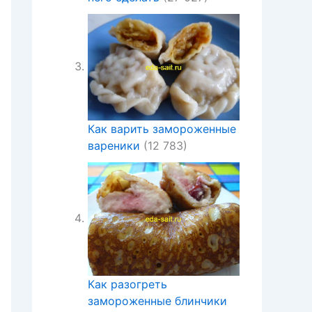
Как варить замороженные
вареники
(12 783)
Как разогреть
замороженные блинчики