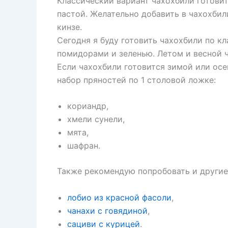
Классический вариант чахохбили готови
пастой. Желательно добавить в чахохбил
кинзе.
Сегодня я буду готовить чахохбили по к
помидорами и зеленью. Летом и весной ч
Если чахохбили готовится зимой или осен
набор пряностей по 1 столовой ложке:
кориандр,
хмели сунели,
мята,
шафран.
Также рекомендую попробовать и другие
лобио из красной фасоли
,
чанахи с говядиной
,
сациви с курицей
.