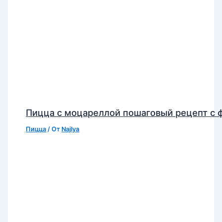
Пицца с моцареллой пошаговый рецепт с 
Пицца
/ От
Najlya