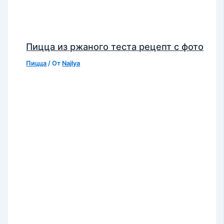
Пицца из ржаного теста рецепт с фото
Пицца
/ От
Najlya