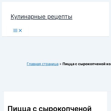
Перейти
к
Кулинарные рецепты
содержимому
Main
Menu
Главная страница
»
Пицца с сырокопченой к
Пицца с сырокопченой