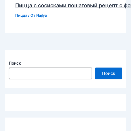
Пицца с сосисками пошаговый рецепт с фо
Пицца
/ От
Najlya
Поиск
Поиск