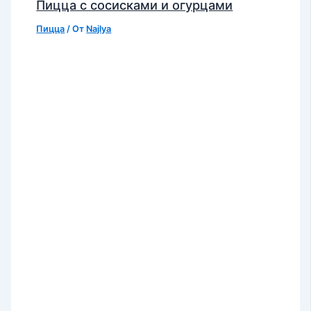
Пицца с сосисками и огурцами
Пицца
/ От
Najlya