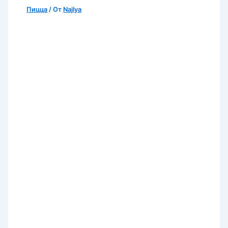
Пицца
/ От
Najlya