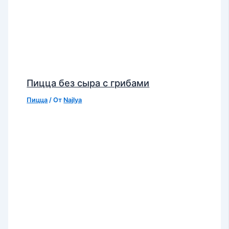
Пицца без сыра с грибами
Пицца
/ От
Najlya