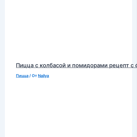
Пицца с колбасой и помидорами рецепт с 
Пицца
/ От
Najlya