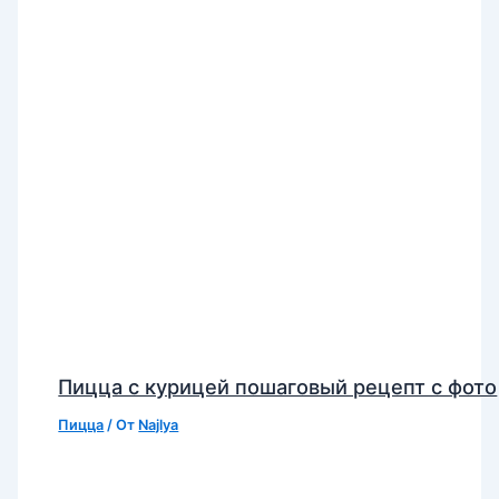
Пицца с курицей пошаговый рецепт с фото
Пицца
/ От
Najlya