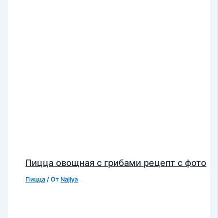
Пицца овощная с грибами рецепт с фото
Пицца
/ От
Najlya