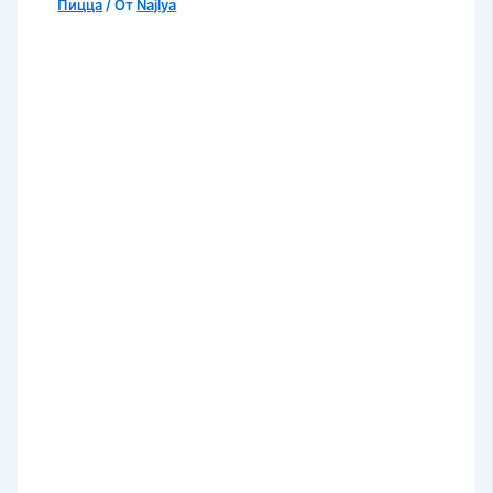
Пицца
/ От
Najlya