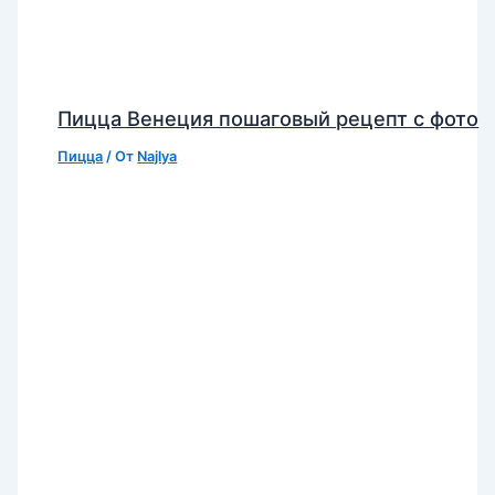
Пицца Венеция пошаговый рецепт с фото
Пицца
/ От
Najlya