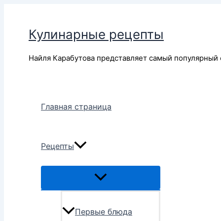
Перейти
к
Кулинарные рецепты
содержимому
Найля Карабутова представляет самый популярный 
Главная страница
Рецепты
Переключатель
меню
Первые блюда