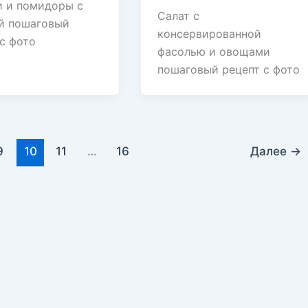
и и помидоры с
Салат с
й пошаговый
консервированной
с фото
фасолью и овощами
пошаговый рецепт с фото
9
10
11
…
16
Далее
→