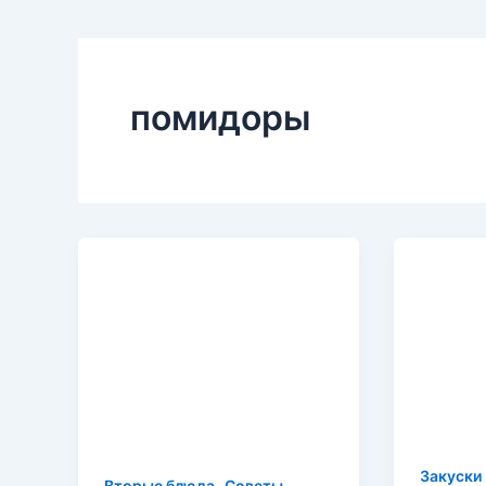
помидоры
Закуски
,
Вторые блюда
Советы