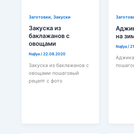
,
Заготовки
Закуски
Заготов
Закуска из
Аджик
баклажанов с
на зи
овощами
Najlya
/
2
Najlya
/
22.08.2020
Аджика
Закуска из баклажанов с
пошаго
овощами пошаговый
рецепт с фото