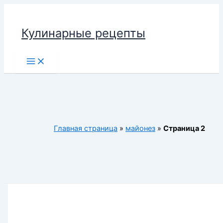
Перейти
к
Кулинарные рецепты
содержимому
Main
Menu
Главная страница
»
майонез
»
Страница 2