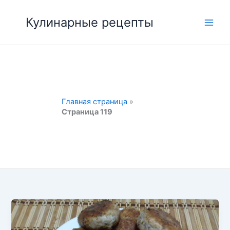
Перейти
к
Кулинарные рецепты
Main
содержимому
Men
Главная страница
»
Страница 119