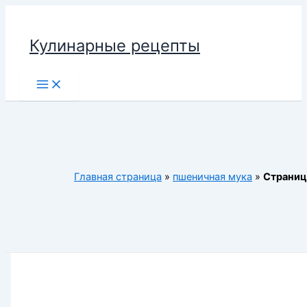
Перейти
к
Кулинарные рецепты
содержимому
Main
Menu
Главная страница
»
пшеничная мука
»
Страниц