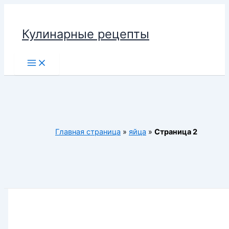
Перейти
к
Кулинарные рецепты
содержимому
Main
Menu
Главная страница
»
яйца
»
Страница 2