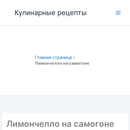
Перейти
к
Кулинарные рецепты
Main
содержимому
Men
Главная страница
»
Лимончелло на самогоне
Лимончелло на самогоне