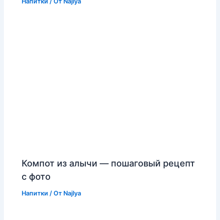
Напитки
/ От
Najlya
Компот из алычи — пошаговый рецепт
с фото
Напитки
/ От
Najlya