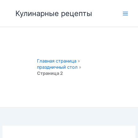
Перейти
к
Кулинарные рецепты
Main
содержимому
Men
Главная страница
»
праздничный стол
»
Страница 2