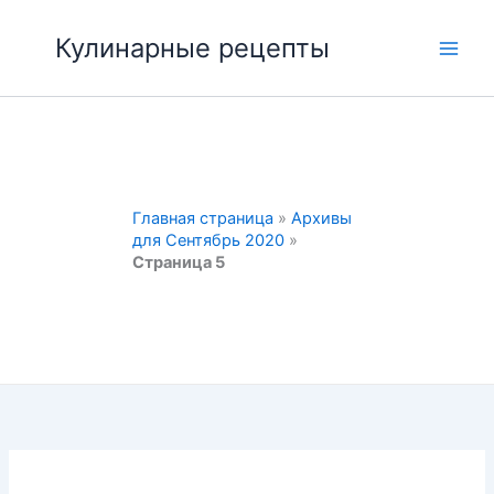
Перейти
к
Кулинарные рецепты
Main
содержимому
Men
Главная страница
»
Архивы
для Сентябрь 2020
»
Страница 5