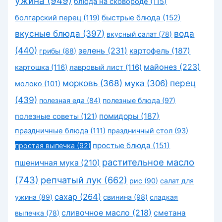
ужина
(949)
блюда на сковороде
(115)
быстрые блюда
(152)
болгарский перец
(119)
вкусные блюда
(397)
вода
вкусный салат
(78)
(440)
зелень
(231)
картофель
(187)
грибы
(88)
майонез
(223)
картошка
(116)
лавровый лист
(116)
морковь
(368)
перец
мука
(306)
молоко
(101)
(439)
полезная еда
(84)
полезные блюда
(97)
помидоры
(187)
полезные советы
(121)
праздничные блюда
(111)
праздничный стол
(93)
простые блюда
(151)
простая выпечка
(92)
растительное масло
пшеничная мука
(210)
(743)
репчатый лук
(662)
рис
(90)
салат для
сахар
(264)
ужина
(89)
свинина
(98)
сладкая
сливочное масло
(218)
сметана
выпечка
(78)