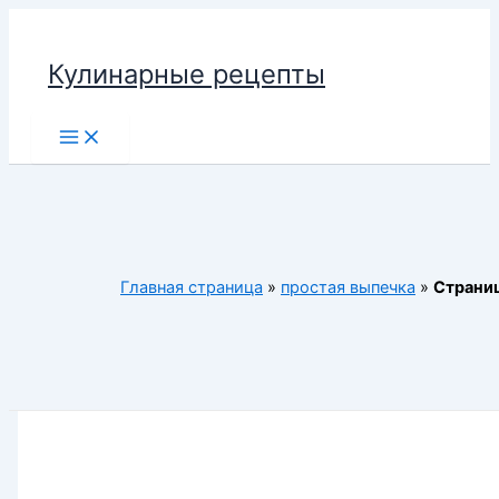
Перейти
к
Кулинарные рецепты
содержимому
Main
Menu
Главная страница
»
простая выпечка
»
Страни