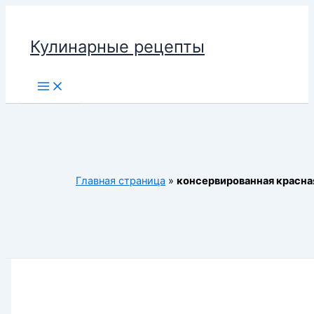
Перейти
к
Кулинарные рецепты
содержимому
Main
Menu
Главная страница
»
консервированная красна