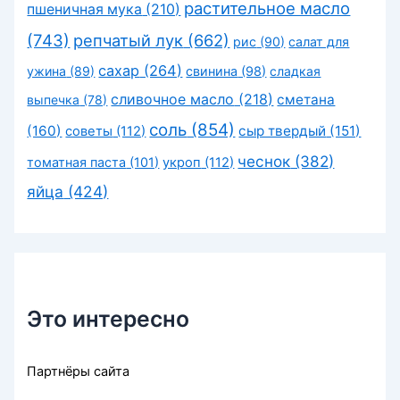
растительное масло
пшеничная мука
(210)
(743)
репчатый лук
(662)
рис
(90)
салат для
сахар
(264)
ужина
(89)
свинина
(98)
сладкая
сливочное масло
(218)
сметана
выпечка
(78)
соль
(854)
(160)
сыр твердый
(151)
советы
(112)
чеснок
(382)
томатная паста
(101)
укроп
(112)
яйца
(424)
Это интересно
Партнёры сайта