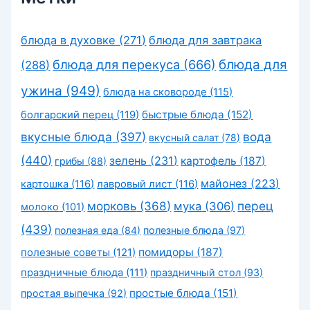
блюда в духовке
(271)
блюда для завтрака
блюда для перекуса
(666)
блюда для
(288)
ужина
(949)
блюда на сковороде
(115)
быстрые блюда
(152)
болгарский перец
(119)
вкусные блюда
(397)
вода
вкусный салат
(78)
(440)
зелень
(231)
картофель
(187)
грибы
(88)
майонез
(223)
картошка
(116)
лавровый лист
(116)
морковь
(368)
перец
мука
(306)
молоко
(101)
(439)
полезная еда
(84)
полезные блюда
(97)
помидоры
(187)
полезные советы
(121)
праздничные блюда
(111)
праздничный стол
(93)
простые блюда
(151)
простая выпечка
(92)