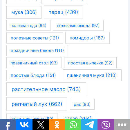
перец
(439)
мука
(306)
полезная еда
(84)
полезные блюда
(97)
помидоры
(187)
полезные советы
(121)
праздничные блюда
(111)
праздничный стол
(93)
простая выпечка
(92)
простые блюда
(151)
пшеничная мука
(210)
растительное масло
(743)
репчатый лук
(662)
рис
(90)
сахар
(264)
салат для ужина
(89)