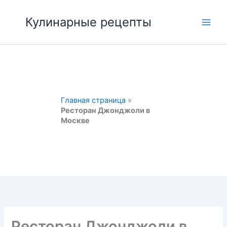
Перейти
к
Кулинарные рецепты
Main
содержимому
Men
Главная страница
»
Ресторан Джонджоли в
Москве
Ресторан Джонджоли в