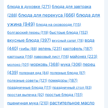
блюда в духовке
(271)
блюда для завтрака
блюда для перекуса
(666)
блюда для
(288)
ужина
(949)
блюда на сковороде
(115)
быстрые блюда
(152)
болгарский перец
(119)
вкусные блюда
(397)
вода
вкусный салат
(78)
(440)
зелень
(231)
картофель
(187)
грибы
(88)
майонез
(223)
картошка
(116)
лавровый лист
(116)
морковь
(368)
перец
мука
(306)
молоко
(101)
(439)
полезная еда
(84)
полезные блюда
(97)
помидоры
(187)
полезные советы
(121)
праздничные блюда
(111)
праздничный стол
(93)
простые блюда
(151)
простая выпечка
(92)
растительное масло
пшеничная мука
(210)