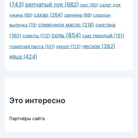
(743)
репчатый лук
(662)
рис
(90)
салат для
сахар
(264)
ужина
(89)
свинина
(98)
сладкая
сливочное масло
(218)
сметана
выпечка
(78)
соль
(854)
(160)
сыр твердый
(151)
советы
(112)
чеснок
(382)
томатная паста
(101)
укроп
(112)
яйца
(424)
Это интересно
Партнёры сайта