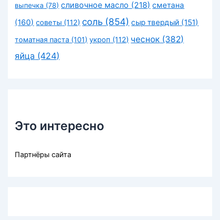
сливочное масло
(218)
сметана
выпечка
(78)
соль
(854)
(160)
сыр твердый
(151)
советы
(112)
чеснок
(382)
томатная паста
(101)
укроп
(112)
яйца
(424)
Это интересно
Партнёры сайта