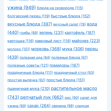
ужина
(949)
блюда на сковороде
(115)
быстрые блюда
(152)
болгарский перец
(119)
вкусные блюда
(397)
вода
вкусный салат
(78)
(440)
зелень
(231)
картофель
(187)
грибы
(88)
майонез
(223)
картошка
(116)
лавровый лист
(116)
морковь
(368)
перец
мука
(306)
молоко
(101)
(439)
полезная еда
(84)
полезные блюда
(97)
помидоры
(187)
полезные советы
(121)
праздничные блюда
(111)
праздничный стол
(93)
простые блюда
(151)
простая выпечка
(92)
растительное масло
пшеничная мука
(210)
(743)
репчатый лук
(662)
рис
(90)
салат для
сахар
(264)
ужина
(89)
свинина
(98)
сладкая