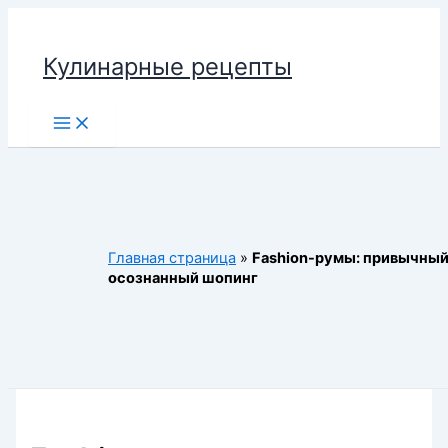
Перейти
к
Кулинарные рецепты
содержимому
Main
Menu
Главная страница
»
Fashion-румы: привычный
осознанный шопинг