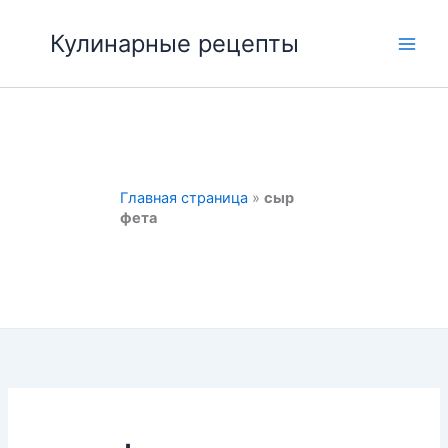
Перейти
к
Кулинарные рецепты
Main
содержимому
Men
Главная страница
»
сыр
фета