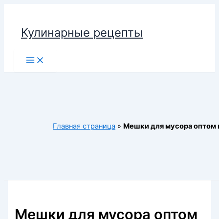
Перейти
к
Кулинарные рецепты
содержимому
Main
Menu
Главная страница
»
Мешки для мусора оптом 
Мешки для мусора оптом