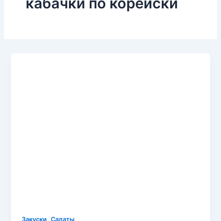
кабачки по корейски
,
Закуски
Салаты