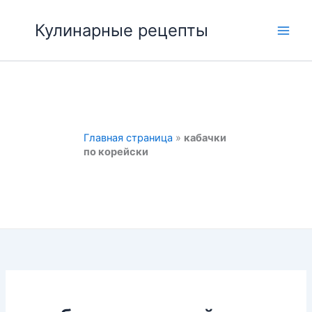
Перейти
к
Кулинарные рецепты
Main
содержимому
Men
Главная страница
»
кабачки
по корейски