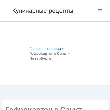
Перейти
к
Кулинарные рецепты
Main
содержимому
Men
Главная страница
»
Гофрокартон в Санкт-
Петербурге
Гофрокартон в Санкт-