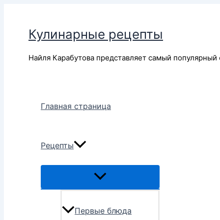
Перейти
к
Кулинарные рецепты
содержимому
Найля Карабутова представляет самый популярный 
Главная страница
Рецепты
Переключатель
меню
Первые блюда